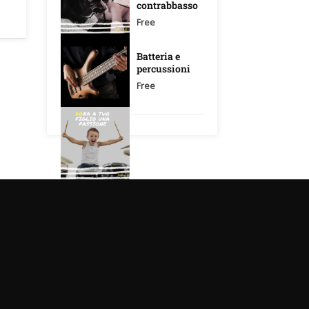
contrabbasso
Free
Batteria e
percussioni
Free