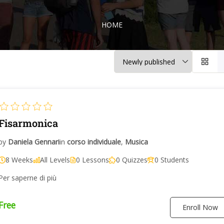
HOME
Fisarmonica
by
Daniela Gennari
in
corso individuale
,
Musica
8 Weeks
All Levels
0 Lessons
0 Quizzes
0 Students
Per saperne di più
Free
Enroll Now