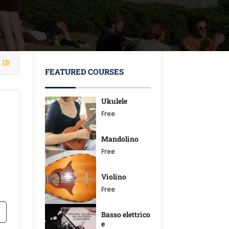
FEATURED COURSES
Ukulele
Free
Mandolino
Free
Violino
Free
Basso elettrico
e