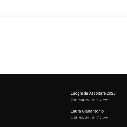
Luoghi da Ascoltare 2026
09 Mar 25
13
Views
Laura Gianantonio
28 Nov 24
17
Views