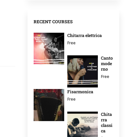
RECENT COURSES
Chitarra elettrica
Free
Canto
mode
rno
Free
Fisarmonica
Free
Chita
rra
classi
ca