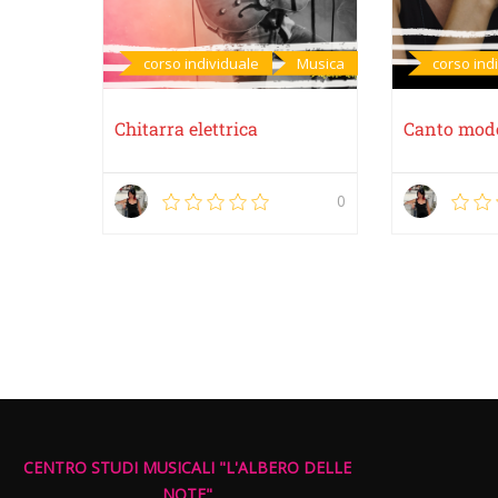
corso individuale
Musica
corso ind
Chitarra elettrica
Canto mod
0
CENTRO STUDI MUSICALI "L'ALBERO DELLE
NOTE"