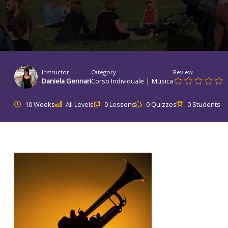
Instructor
Category
Review
Daniela Gennari
Corso Individuale
|
Musica
10 Weeks
All Levels
0 Lessons
0 Quizzes
0 Students