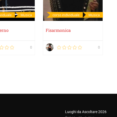
ividuale
Musica
corso individuale
Musica
erno
Fisarmonica
C
hi
0
0
Luoghi da Ascoltare 2026